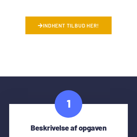
hverdagen, og korrekt udført arbejde skaber tryghed i
mange år frem.
INDHENT TILBUD HER!
Indhent nemt og hurtigt 3
uforpligtende tilbud
1
Beskrivelse af opgaven