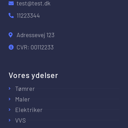
test@test.dk
11223344
Adressevej 123
CVR: 00112233
Vores ydelser
Tømrer
Maler
Elektriker
VVS