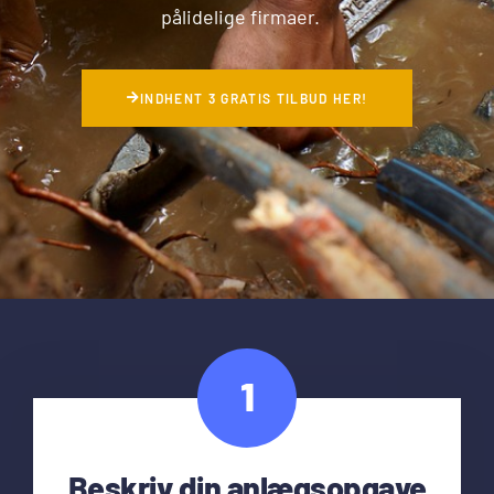
pålidelige firmaer.
INDHENT 3 GRATIS TILBUD HER!
1
Beskriv din anlægsopgave