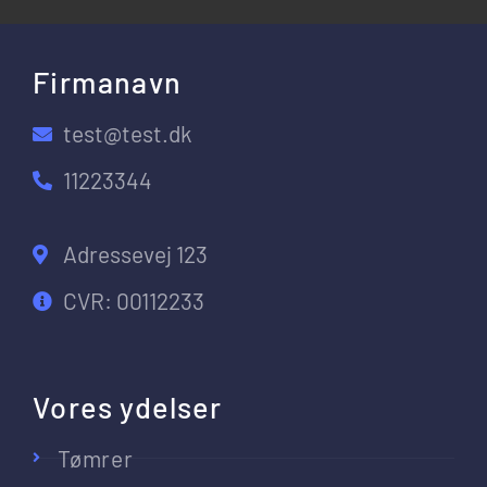
Firmanavn
test@test.dk
11223344
Adressevej 123
CVR: 00112233
Vores ydelser
Tømrer