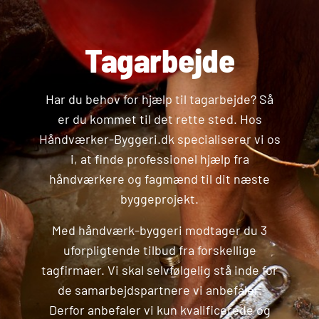
Tagarbejde
Har du behov for hjælp til tagarbejde? Så
er du kommet til det rette sted. Hos
Håndværker-Byggeri.dk specialiserer vi os
i, at finde professionel hjælp fra
håndværkere og fagmænd til dit næste
byggeprojekt.
Med håndværk-byggeri modtager du 3
uforpligtende tilbud fra forskellige
tagfirmaer. Vi skal selvfølgelig stå inde for
de samarbejdspartnere vi anbefaler.
Derfor anbefaler vi kun kvalificerede og