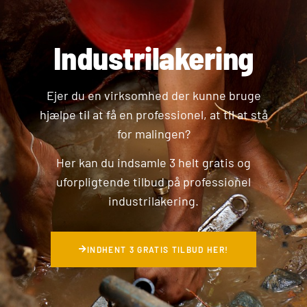
Industrilakering
Ejer du en virksomhed der kunne bruge
hjælpe til at få en professionel, at til at stå
for malingen?
Her kan du indsamle 3 helt gratis og
uforpligtende tilbud på professionel
industrilakering.
INDHENT 3 GRATIS TILBUD HER!