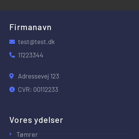
Firmanavn
test@test.dk
11223344
Adressevej 123
CVR: 00112233
Vores ydelser
Tømrer