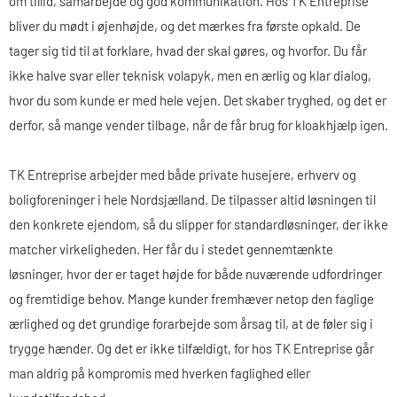
om tillid, samarbejde og god kommunikation. Hos TK Entreprise
bliver du mødt i øjenhøjde, og det mærkes fra første opkald. De
tager sig tid til at forklare, hvad der skal gøres, og hvorfor. Du får
ikke halve svar eller teknisk volapyk, men en ærlig og klar dialog,
hvor du som kunde er med hele vejen. Det skaber tryghed, og det er
derfor, så mange vender tilbage, når de får brug for kloakhjælp igen.
TK Entreprise arbejder med både private husejere, erhverv og
boligforeninger i hele Nordsjælland. De tilpasser altid løsningen til
den konkrete ejendom, så du slipper for standardløsninger, der ikke
matcher virkeligheden. Her får du i stedet gennemtænkte
løsninger, hvor der er taget højde for både nuværende udfordringer
og fremtidige behov. Mange kunder fremhæver netop den faglige
ærlighed og det grundige forarbejde som årsag til, at de føler sig i
trygge hænder. Og det er ikke tilfældigt, for hos TK Entreprise går
man aldrig på kompromis med hverken faglighed eller