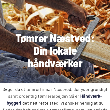
Tømrer Næstved:
Din lokale
håndværker
Søger du et tømrerfirma i Næstved, der yder grundigt
samt ordentlig tømrerarbejde? Så er
Håndværk-
byggeri
det helt rette sted, vi ønsker nemlig at du
finder det helt optimale tømrerfirma, som kan opfylde