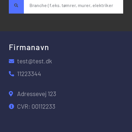
Firmanavn
test@test.dk
11223344
Adressevej 123
CVR: 00112233