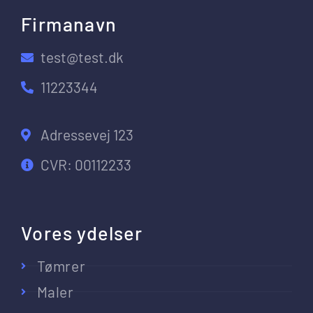
Firmanavn
test@test.dk
11223344
Adressevej 123
CVR: 00112233
Vores ydelser
Tømrer
Maler