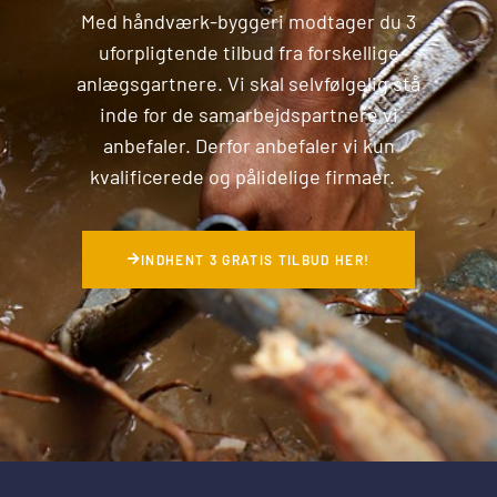
Med håndværk-byggeri modtager du 3
uforpligtende tilbud fra forskellige
anlægsgartnere. Vi skal selvfølgelig stå
inde for de samarbejdspartnere vi
anbefaler. Derfor anbefaler vi kun
kvalificerede og pålidelige firmaer.
INDHENT 3 GRATIS TILBUD HER!