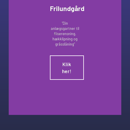
Frilundgård
"Din
anlægsgartner til
fliserensning,
hækklipning og
gråsslåning"
Klik
her!