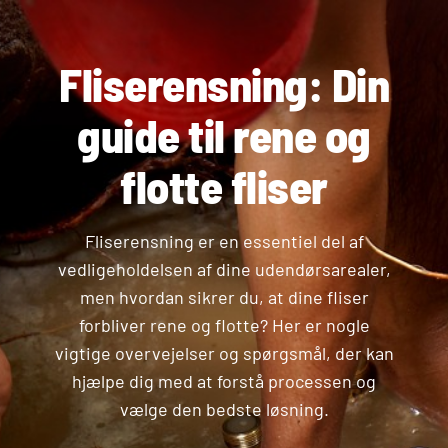
Fliserensning: Din
guide til rene og
flotte fliser
Fliserensning er en essentiel del af
vedligeholdelsen af dine udendørsarealer,
men hvordan sikrer du, at dine fliser
forbliver rene og flotte? Her er nogle
vigtige overvejelser og spørgsmål, der kan
hjælpe dig med at forstå processen og
vælge den bedste løsning.