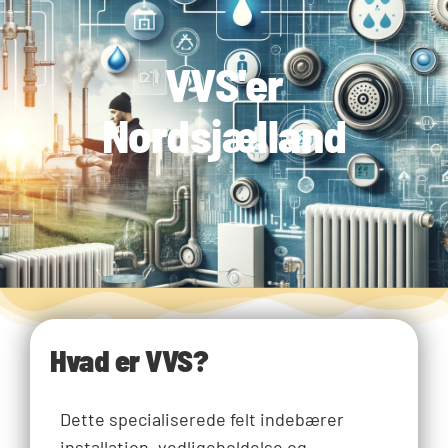
VVS'er
Nordsjælland
Hvad er VVS?
Dette specialiserede felt indebærer
installation, vedligeholdelse og