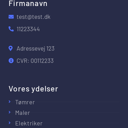
Firmanavn
test@test.dk
11223344
Adressevej 123
CVR: 00112233
Vores ydelser
Tømrer
Maler
Elektriker