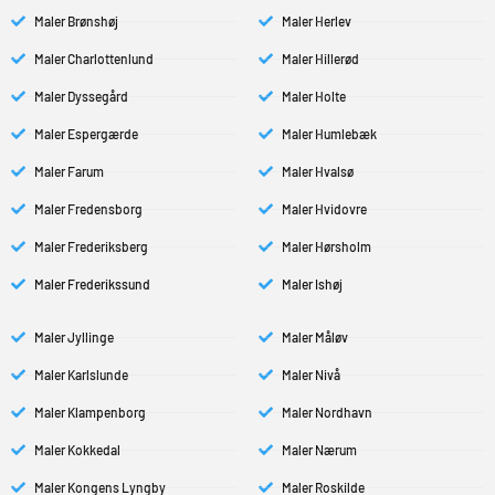
Maler Brønshøj
Maler Herlev
Maler Charlottenlund
Maler Hillerød
Maler Dyssegård
Maler Holte
Maler Espergærde
Maler Humlebæk
Maler Farum
Maler Hvalsø
Maler Fredensborg
Maler Hvidovre
Maler Frederiksberg
Maler Hørsholm
Maler Frederikssund
Maler Ishøj
Maler Jyllinge
Maler Måløv
Maler Karlslunde
Maler Nivå
Maler Klampenborg
Maler Nordhavn
Maler Kokkedal
Maler Nærum
Maler Kongens Lyngby
Maler Roskilde