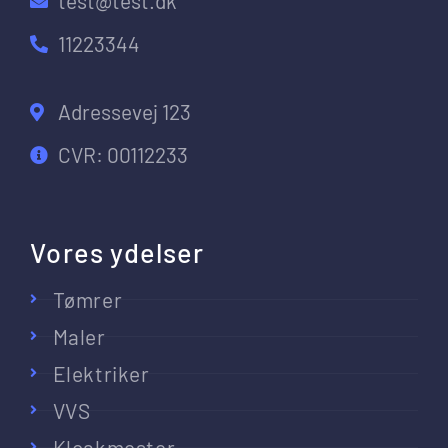
test@test.dk
11223344
Adressevej 123
CVR: 00112233
Vores ydelser
Tømrer
Maler
Elektriker
VVS
Kloakmester