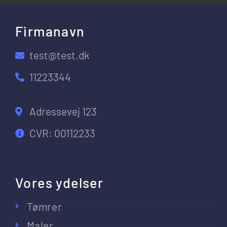
Firmanavn
test@test.dk
11223344
Adressevej 123
CVR: 00112233
Vores ydelser
Tømrer
Maler