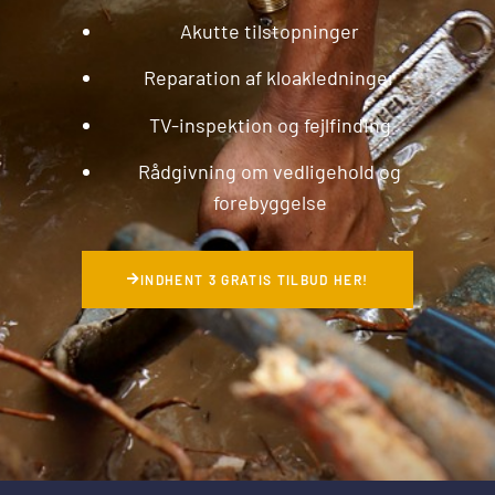
Akutte tilstopninger
Reparation af kloakledninger
TV-inspektion og fejlfinding
Rådgivning om vedligehold og
forebyggelse
INDHENT 3 GRATIS TILBUD HER!