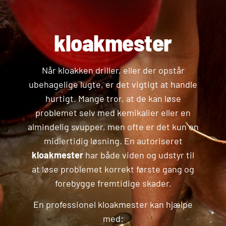
kloakmester
Når kloakken driller, eller der opstår
ubehagelige lugte, er det vigtigt at handle
hurtigt. Mange tror, at de kan løse
problemet selv med kemikalier eller en
almindelig svupper, men ofte er det kun en
midlertidig løsning. En autoriseret
kloakmester
har både viden og udstyr til
at løse problemet korrekt første gang og
forebygge fremtidige skader.
En professionel kloakmester kan hjælpe
med: