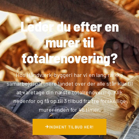
Leder du efter en
murer til
totalrenovering?
Hos Håndværk-byggeri har vi en lang række
samarbejdspartnere landet over der alle står klar til
at varetage din næste totalrenovering. Klik
nedenfor og få op til 3 tilbud fra tre forskellige
murer inden for 48 timer.
INDHENT TILBUD HER!