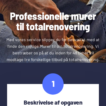
Professionelle murer
til totalrenovering
Med vores service slipper du for besværet med at
finde den rigtige Murer til din totalrenovering. Vi
bestræber os på at du inden for 48 timer vil
modtage tre forskellige tilbud på totalrenovering.
1
Beskrivelse af opgaven