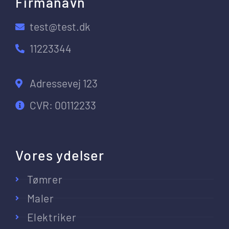
Firmanavn
test@test.dk
11223344
Adressevej 123
CVR: 00112233
Vores ydelser
Tømrer
Maler
Elektriker