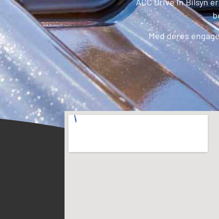
ACC Drive In Bilsyn e
b
Med deres engageme