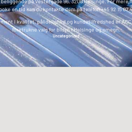
r beliggende på Vestergade 96, 3200 Helsinge. For mere in
ooke en tid kan du kontakte dem på telefon +45 92 15 07 4
nt i kvalitet, pålidelighed og kundetilfredshed er ACC D
foretrukne valg for bilsyn i Helsinge og omegn.
Uncategorized