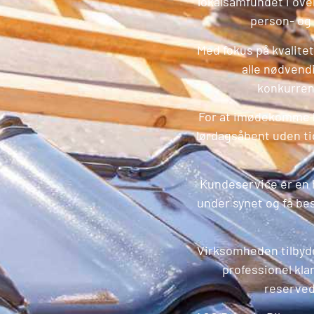
lokalsamfundet i over
person- og
Med fokus på kvalitet
alle nødvend
konkurrenc
For at imødekomme ku
lørdagsåbent uden tid
Kundeservice er en h
under synet og få bes
Virksomheden tilbyd
professionel klar
reservede