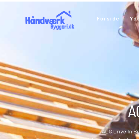
Forside
Yd
A
ACC Drive In Bi