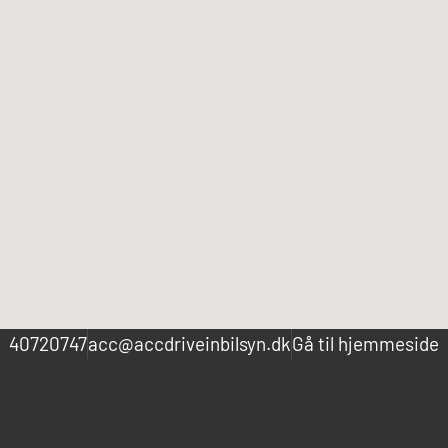
40720747
acc@accdriveinbilsyn.dk
Gå til hjemmeside