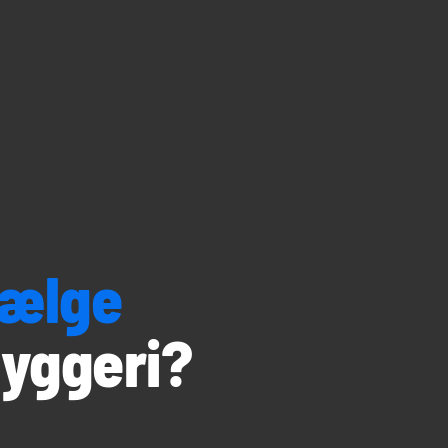
vælge
yggeri?