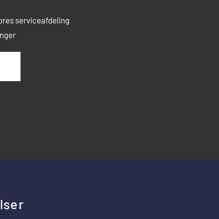
ores serviceafdeling
inger
lser