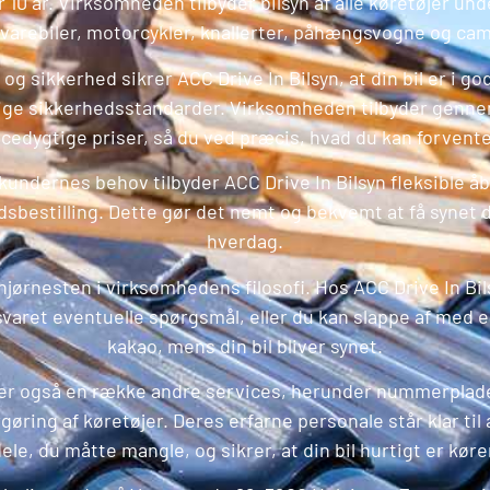
 10 år. Virksomheden tilbyder bilsyn af alle køretøjer un
 varebiler, motorcykler, knallerter, påhængsvogne og ca
 og sikkerhed sikrer ACC Drive In Bilsyn, at din bil er i g
ige sikkerhedsstandarder. Virksomheden tilbyder genn
edygtige priser, så du ved præcis, hvad du kan forvente
ndernes behov tilbyder ACC Drive In Bilsyn fleksible å
sbestilling. Dette gør det nemt og bekvemt at få synet di
hverdag.
jørnesten i virksomhedens filosofi. Hos ACC Drive In B
varet eventuelle spørgsmål, eller du kan slappe af med e
kakao, mens din bil bliver synet.
er også en række andre services, herunder nummerplade
gøring af køretøjer. Deres erfarne personale står klar ti
le, du måtte mangle, og sikrer, at din bil hurtigt er kør