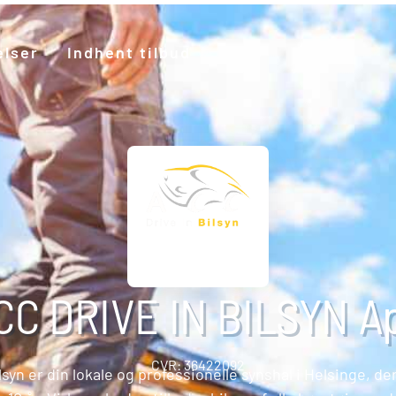
elser
Indhent tilbud
CC DRIVE IN BILSYN A
CVR: 36422092
lsyn er din lokale og professionelle synshal i Helsinge, de