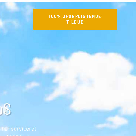
100% UFORPLIGTENDE
TILBUD
pS
r har serviceret