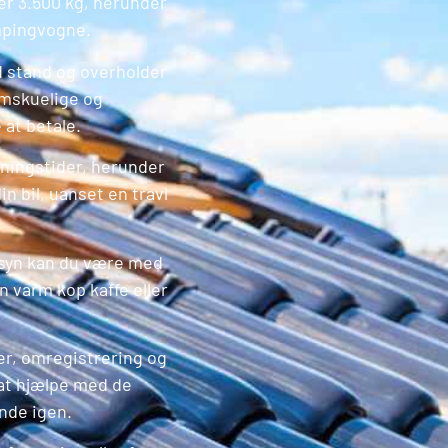
der 3.500 kg, herunder
mpingvogne.
od stand og overholder
emskuelige og
 at betale.
bningstider, herunder
n bil, uanset en travl
ilsyn kan du være med
n varm kop kaffe eller
r, omregistrering og
l at hjælpe med de
ende igen.