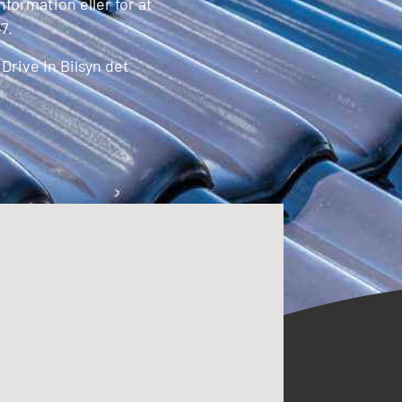
formation eller for at
7.
rive In Bilsyn det