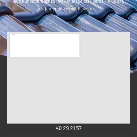
høje kundetilfredshed, hvilket afspejles i deres 4,6 ud af 5
stjerner på 3byggetilbud.dk.
40 29 21 57