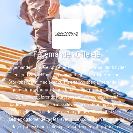
Fugemanden Gilleleje
CVR: 41015144
Fugemanden Gilleleje ApS er et erfarent fugefirma, der tilbyder
en bred vifte af fuge- og murerarbejde i Nordsjælland og
Storkøbenhavn.
Med over 20 års erfaring specialiserer de sig i
gummifuger, vådrumsfuger, facadefuger og brandfugning.
Derudover udfører de mureropgaver som renovering af
badeværelser, opførelse af skillevægge og støbning af gulve.
De tilbyder også under- og overstrygning af tage for at sikre
tæthed og forlænge tagets levetid.
Virksomheden er kendt for
deres professionelle tilgang, konkurrencedygtige priser og