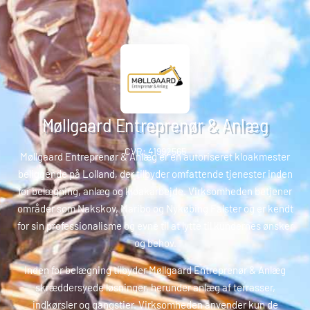
Møllgaard Entreprenør & Anlæg
CVR: 41992565
Møllgaard Entreprenør & Anlæg er en autoriseret kloakmester
beliggende på Lolland, der tilbyder omfattende tjenester inden
for belægning, anlæg og kloakarbejde. Virksomheden betjener
områder som Nakskov, Maribo og Nykøbing Falster og er kendt
for sin professionalisme og evne til at lytte til kundernes ønsker
og behov.
Inden for belægning tilbyder Møllgaard Entreprenør & Anlæg
skræddersyede løsninger, herunder anlæg af terrasser,
indkørsler og gangstier. Virksomheden anvender kun de