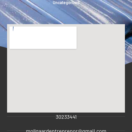
Uncategorized
30233441
mollgaardentreprenor@gmail.com