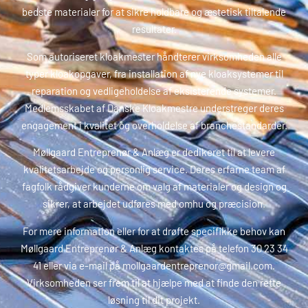
bedste materialer for at sikre holdbare og æstetisk tiltalende
resultater.
Som autoriseret kloakmester håndterer virksomheden alle
typer kloakopgaver, fra installation af nye kloaksystemer til
reparation og vedligeholdelse af eksisterende systemer.
Medlemsskabet af Danske Kloakmestre understreger deres
engagement i kvalitet og overholdelse af branchestandarder.
Møllgaard Entreprenør & Anlæg er dedikeret til at levere
kvalitetsarbejde og personlig service. Deres erfarne team af
fagfolk rådgiver kunderne om valg af materialer og design og
sikrer, at arbejdet udføres med omhu og præcision.
For mere information eller for at drøfte specifikke behov kan
Møllgaard Entreprenør & Anlæg kontaktes på telefon 30 23 34
41 eller via e-mail på mollgaardentreprenor@gmail.com.
Virksomheden ser frem til at hjælpe med at finde den rette
løsning til dit projekt.