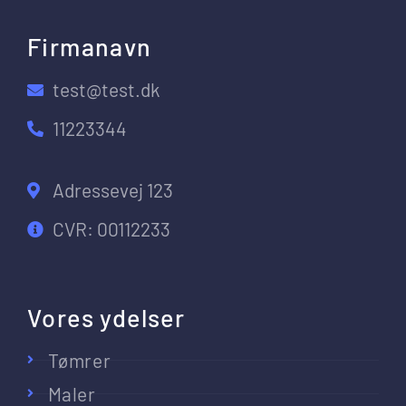
Firmanavn
test@test.dk
11223344
Adressevej 123
CVR: 00112233
Vores ydelser
Tømrer
Maler