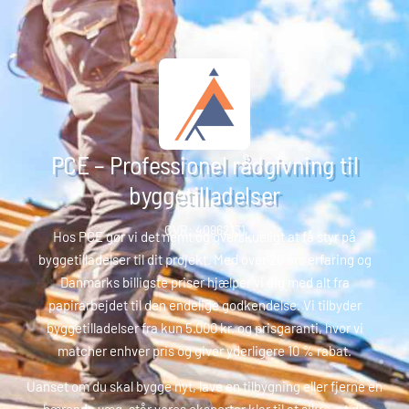
PCE – Professionel rådgivning til
byggetilladelser
CVR: 40962131
Hos PCE gør vi det nemt og overskueligt at få styr på
byggetilladelser til dit projekt. Med over 20 års erfaring og
Danmarks billigste priser hjælper vi dig med alt fra
papirarbejdet til den endelige godkendelse. Vi tilbyder
byggetilladelser fra kun 5.000 kr. og prisgaranti, hvor vi
matcher enhver pris og giver yderligere 10 % rabat.
Uanset om du skal bygge nyt, lave en tilbygning eller fjerne en