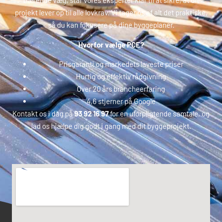
bærende væg, står vores eksperter klar til at sikre, at dit
projekt lever op til alle lovkrav. Vi tager os af alt det praktiske,
så du kan fokusere på dine byggeplaner.
Hvorfor vælge PCE?
Prisgaranti og markedets laveste priser
Hurtig og effektiv rådgivning
Over 20 års brancheerfaring
4,6 stjerner på Google
Kontakt os i dag på
93 92 16 97
for en uforpligtende samtale, og
lad os hjælpe dig godt i gang med dit byggeprojekt.