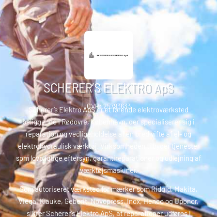
SCHERER’S ELEKTRO ApS
CVR: 25793633
Scherer’s Elektro ApS er et førende elektroværksted
beliggende i Rødovre, København, der specialiserer sig i
reparation og vedligeholdelse af en bred vifte af el- og
elektrohydraulisk værktøj. Virksomheden tilbyder tjenester
som lovpligtige eftersyn, garantireparationer og udlejning af
værktøjsmaskiner.
Som autoriseret værksted for mærker som Ridgid, Makita,
Viega, Klauke, Geberit, Novopress, Inox, Henco og Uponor,
sikrer Scherer’s Elektro ApS, at reparationer udføres i