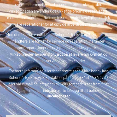
overensstemmelse med producenternes standarder.
Virksomheden anvender udelukkende originale reservedele,
medmindre andet er aftalt, og inkluderer det lovpligtige el-tjek
i alle reparationer for at opfylde arbejdstilsynets krav.
Med et moderne værksted er Scherer’s Elektro ApS i stand til at
håndtere alle former for service og reparation, herunder
garantireparationer og udlejning af værktøjsmaskiner.
Virksomheden lægger stor vægt på at levere høj kvalitet og
pålidelig service til deres kunder.
For mere information eller for at drøfte specifikke behov kan
Scherer’s Elektro ApS kontaktes på telefon (+45) 44 84 37 38
eller via e-mail på info@scel.dk. Virksomheden ser frem til at
hjælpe med at finde den rette løsning til dit behov.
Uncategorized