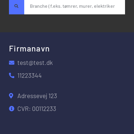
Firmanavn
test@test.dk
11223344
Adressevej 123
CVR: 00112233