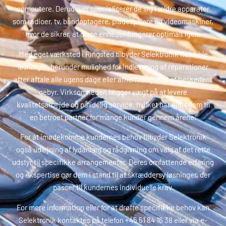
computere. Derudover specialiserer de sig i ældre apparater
som radioer, tv, båndoptagere, pladespillere og videomaskiner,
hvor de sikrer, at disse enheder fungerer optimalt igen.
Med eget værksted i Ringsted tilbyder Selektronik fleksible
løsninger, herunder mulighed for indlevering af reparationer
efter aftale alle ugens dage eller afhentning mod et beskedent
gebyr. Virksomheden lægger vægt på at levere
kvalitetsarbejde og pålidelig service, hvilket har gjort dem til
en betroet partner for mange kunder gennem årene.
For at imødekomme kundernes behov tilbyder Selektronik
også udlejning af lydanlæg og rådgivning om valg af det rette
udstyr til specifikke arrangementer. Deres omfattende erfaring
og ekspertise gør dem i stand til at skræddersy løsninger, der
passer til kundernes individuelle krav.
For mere information eller for at drøfte specifikke behov kan
Selektronik kontaktes på telefon +45 51 84 16 38 eller via e-