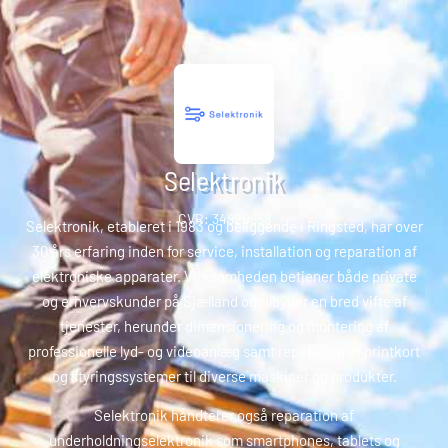
Selektronik
CVR: 34920958
Selektronik, etableret i 1983 og beliggende i Ringsted, har over
30 års erfaring inden for service, installation og reparation af
elektroniske apparater. Virksomheden betjener både private
og erhvervskunder på Sjælland og tilbyder en bred vifte af
tjenester, herunder dimensionering og montering af
professionelle lyd- og videoanlæg samt reparation af printkort
og styringssystemer til diverse maskiner og produkter.
Selektronik håndterer også reparation af
underholdningselektronik som smartphones, tablets og