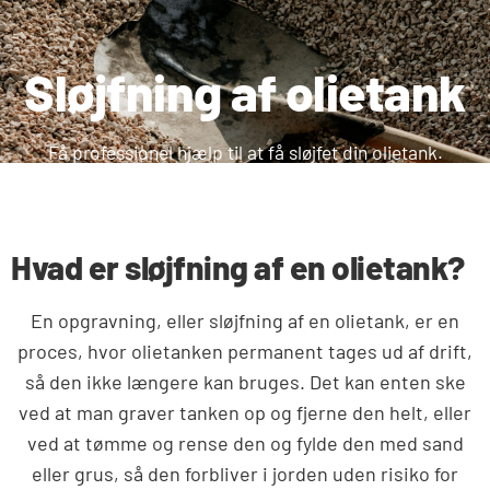
Sløjfning af olietank
Få professionel hjælp til at få sløjfet din olietank.
Hvad er sløjfning af en olietank?
En opgravning, eller sløjfning af en olietank, er en
proces, hvor olietanken permanent tages ud af drift,
så den ikke længere kan bruges. Det kan enten ske
ved at man graver tanken op og fjerne den helt, eller
ved at tømme og rense den og fylde den med sand
eller grus, så den forbliver i jorden uden risiko for